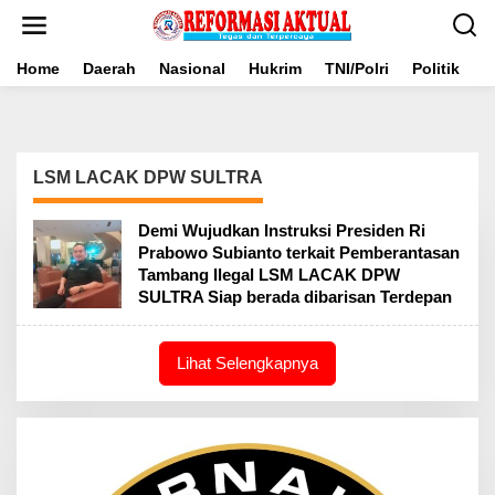
Lewati
ke
konten
Home
Daerah
Nasional
Hukrim
TNI/Polri
Politik
B
LSM LACAK DPW SULTRA
Demi Wujudkan Instruksi Presiden Ri
Prabowo Subianto terkait Pemberantasan
Tambang Ilegal LSM LACAK DPW
SULTRA Siap berada dibarisan Terdepan
Lihat Selengkapnya