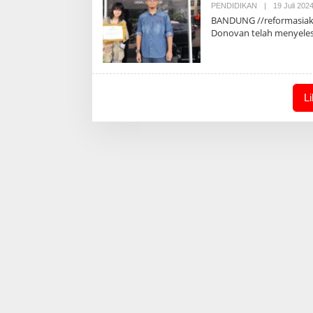
PENDIDIKAN
|
19 Juli 202
BANDUNG //reformasiakti
Donovan telah menyele
L