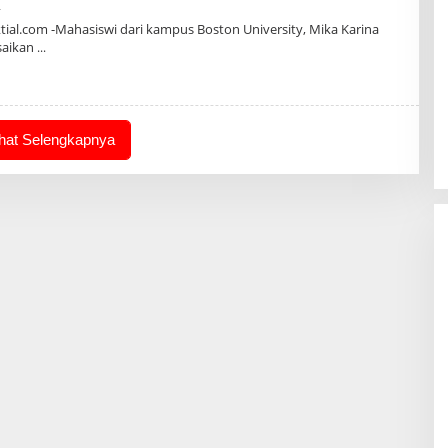
Oleh
4
Admin
al.com -Mahasiswi dari kampus Boston University, Mika Karina
saikan
ihat Selengkapnya