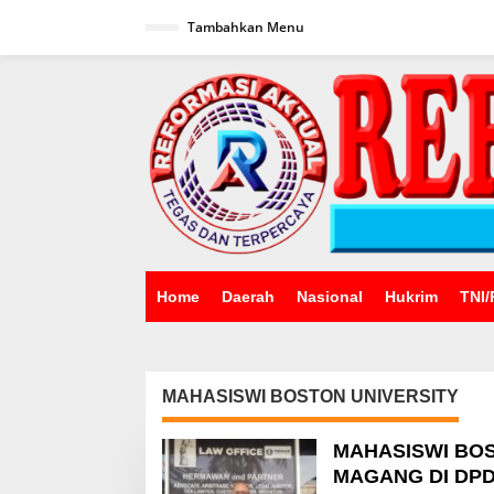
Lewati
ke
Tambahkan Menu
konten
Home
Daerah
Nasional
Hukrim
TNI/
MAHASISWI BOSTON UNIVERSITY
MAHASISWI BO
MAGANG DI DPD