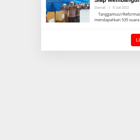
Oleh
Daerah
|
8 Juli 2022
Admin
Tanggamus//Reformasia
mendapatkan 535 suara
L