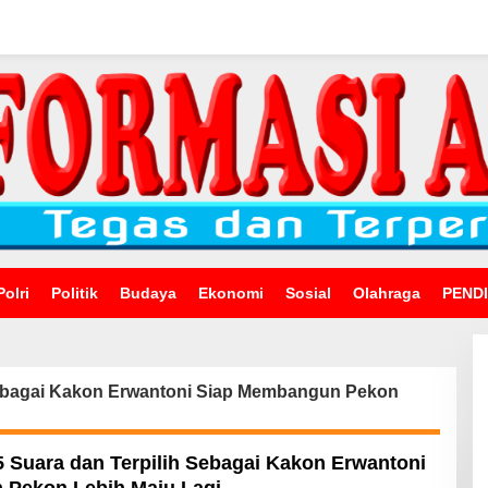
Polri
Politik
Budaya
Ekonomi
Sosial
Olahraga
PEND
Sebagai Kakon Erwantoni Siap Membangun Pekon
 Suara dan Terpilih Sebagai Kakon Erwantoni
Pekon Lebih Maju Lagi