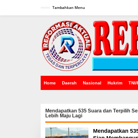
Lewati
ke
Tambahkan Menu
konten
Home
Daerah
Nasional
Hukrim
TNI/
Mendapatkan 535 Suara dan Terpilih 
Lebih Maju Lagi
Mendapatkan 535
Siap Membangun 