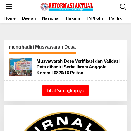
Lewati
ke
konten
Home
Daerah
Nasional
Hukrim
TNI/Polri
Politik
B
menghadiri Musyawarah Desa
Musyawarah Desa Verifikasi dan Validasi
Data dihadiri Serka Ikram Anggota
Koramil 0820/16 Paiton
Lihat Selengkapnya