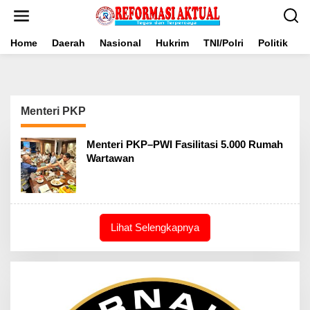
Lewati
ke
konten
Home
Daerah
Nasional
Hukrim
TNI/Polri
Politik
B
Menteri PKP
Menteri PKP–PWI Fasilitasi 5.000 Rumah
Wartawan
Lihat Selengkapnya