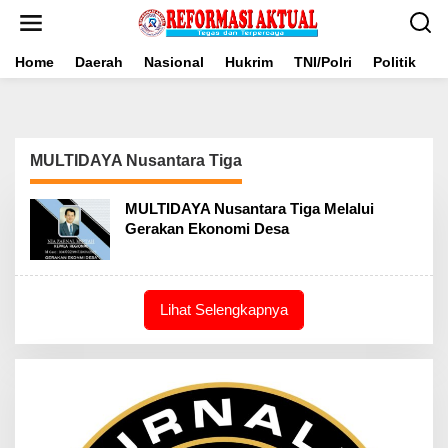
Lewati
ke
konten
Home
Daerah
Nasional
Hukrim
TNI/Polri
Politik
B
MULTIDAYA Nusantara Tiga
MULTIDAYA Nusantara Tiga Melalui
Gerakan Ekonomi Desa
Lihat Selengkapnya