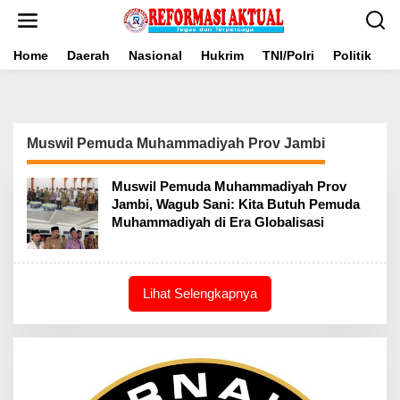
Lewati
ke
konten
Home
Daerah
Nasional
Hukrim
TNI/Polri
Politik
B
Muswil Pemuda Muhammadiyah Prov Jambi
Muswil Pemuda Muhammadiyah Prov
Jambi, Wagub Sani: Kita Butuh Pemuda
Muhammadiyah di Era Globalisasi
Lihat Selengkapnya