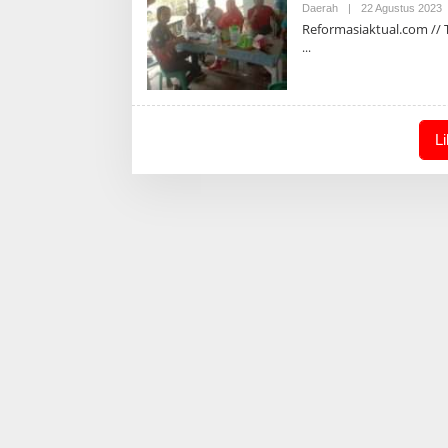
O
Daerah
|
22 Agustus 2023
A
Reformasiaktual.com // 
L