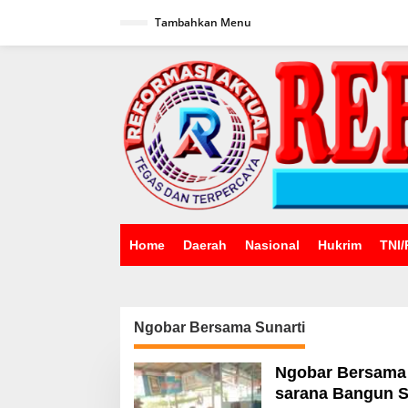
Lewati
ke
Tambahkan Menu
konten
Home
Daerah
Nasional
Hukrim
TNI/
Ngobar Bersama Sunarti
Ngobar Bersama 
sarana Bangun S