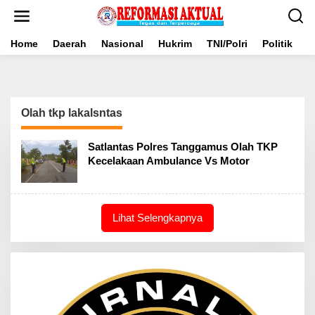
Lewati
ke
konten
Home
Daerah
Nasional
Hukrim
TNI/Polri
Politik
B
Olah tkp lakalsntas
Satlantas Polres Tanggamus Olah TKP
Kecelakaan Ambulance Vs Motor
Lihat Selengkapnya