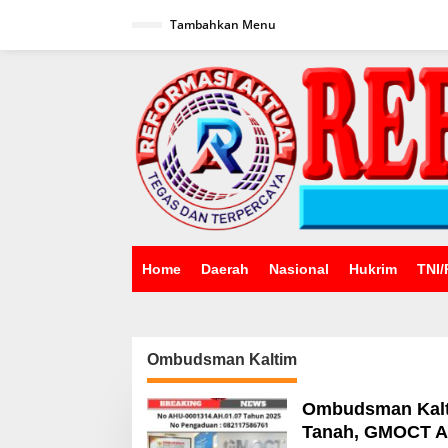
Lewati
ke
Tambahkan Menu
konten
Home
Daerah
Nasional
Hukrim
TNI/
Ombudsman Kaltim
Ombudsman Kalti
Tanah, GMOCT Ap