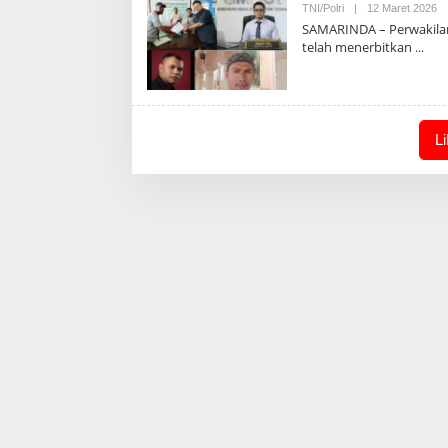
Ol
TNI/Polri
|
12 Maret 2026
Ad
SAMARINDA – Perwakilan
telah menerbitkan
L