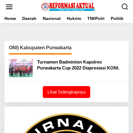
Lewati
ke
konten
Home
Daerah
Nasional
Hukrim
TNI/Polri
Politik
B
ONI) Kabupaten Purwakarta
Turnamen Badminton Kapolres
Purwakarta Cup 2022 Diapresiasi KONI.
Lihat Selengkapnya