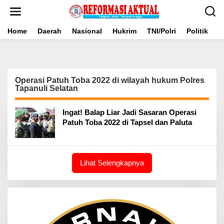
Lewati
ke
konten
Home
Daerah
Nasional
Hukrim
TNI/Polri
Politik
B
Operasi Patuh Toba 2022 di wilayah hukum Polres
Tapanuli Selatan
Ingat! Balap Liar Jadi Sasaran Operasi
Patuh Toba 2022 di Tapsel dan Paluta
Lihat Selengkapnya