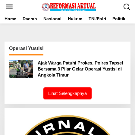
Lewati
ke
konten
Home
Daerah
Nasional
Hukrim
TNI/Polri
Politik
B
Operasi Yustisi
Ajak Warga Patuhi Prokes, Polres Tapsel
Bersama 3 Pilar Gelar Operasi Yustisi di
Angkola Timur
Lihat Selengkapnya