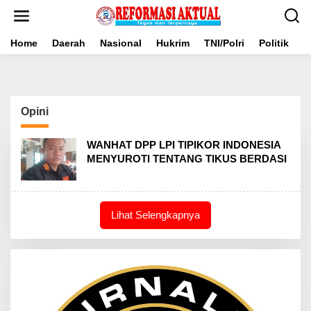
Lewati
ke
konten
Home
Daerah
Nasional
Hukrim
TNI/Polri
Politik
B
Opini
WANHAT DPP LPI TIPIKOR INDONESIA
MENYUROTI TENTANG TIKUS BERDASI
Lihat Selengkapnya