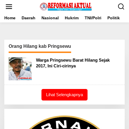
Lewati
ke
konten
Home
Daerah
Nasional
Hukrim
TNI/Polri
Politik
B
Orang Hilang kab Pringsewu
Warga Pringsewu Barat Hilang Sejak
2017, Ini Ciri-cirinya
Lihat Selengkapnya