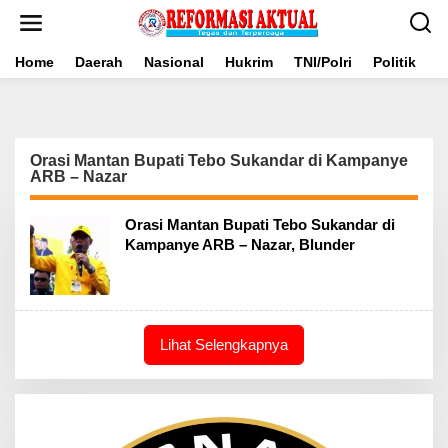
Lewati
ke
konten
Home
Daerah
Nasional
Hukrim
TNI/Polri
Politik
B
Orasi Mantan Bupati Tebo Sukandar di Kampanye
ARB – Nazar
Orasi Mantan Bupati Tebo Sukandar di
Kampanye ARB – Nazar, Blunder
Lihat Selengkapnya