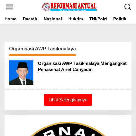
Lewati
ke
konten
Home
Daerah
Nasional
Hukrim
TNI/Polri
Politik
B
Organisasi AWP Tasikmalaya
Organisasi AWP Tasikmalaya Mengangkat
Penasehat Arief Cahyadin
Lihat Selengkapnya