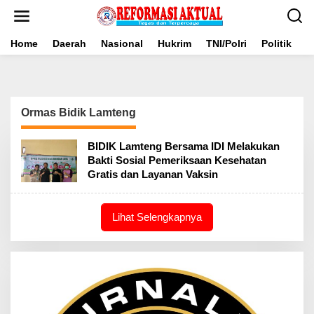
Lewati
ke
konten
Home
Daerah
Nasional
Hukrim
TNI/Polri
Politik
B
Ormas Bidik Lamteng
BIDIK Lamteng Bersama IDI Melakukan
Bakti Sosial Pemeriksaan Kesehatan
Gratis dan Layanan Vaksin
Lihat Selengkapnya