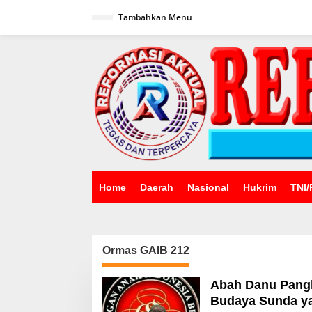
Lewati
ke
Tambahkan Menu
konten
Home
Daerah
Nasional
Hukrim
TNI/
Ormas GAIB 212
Abah Danu Pang
Budaya Sunda ya