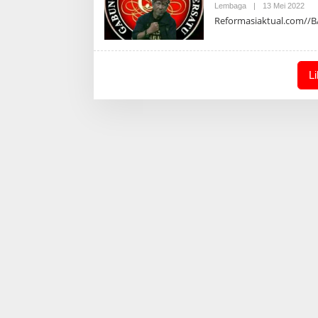
Ole
Lembaga
|
13 Mei 2022
Adm
Reformasiaktual.com//B
L