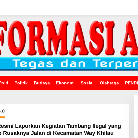
Polri
Politik
Budaya
Ekonomi
Sosial
Olahraga
PEND
a)
Resmi Laporkan Kegiatan Tambang Ilegal yang
 Rusaknya Jalan di Kecamatan Way Khilau