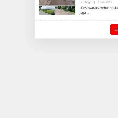
Oleh
Lembaga
|
7 Juni 2022
Admi
Pesawaran//reformasiakt
jaga
L