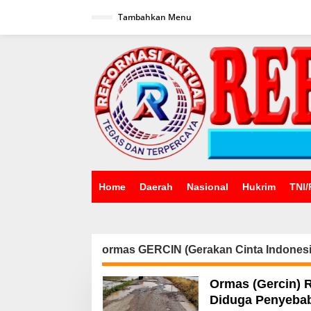
Lewati
ke
Tambahkan Menu
konten
Home
Daerah
Nasional
Hukrim
TNI/
ormas GERCIN (Gerakan Cinta Indonesi
Ormas (Gercin) 
Diduga Penyebab