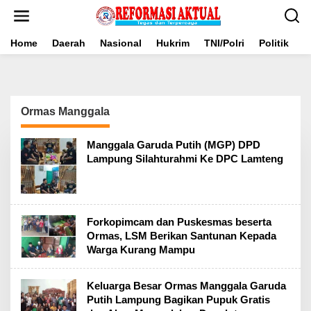
Lewati
ke
konten
Home
Daerah
Nasional
Hukrim
TNI/Polri
Politik
B
Ormas Manggala
Manggala Garuda Putih (MGP) DPD
Lampung Silahturahmi Ke DPC Lamteng
Forkopimcam dan Puskesmas beserta
Ormas, LSM Berikan Santunan Kepada
Warga Kurang Mampu
Keluarga Besar Ormas Manggala Garuda
Putih Lampung Bagikan Pupuk Gratis