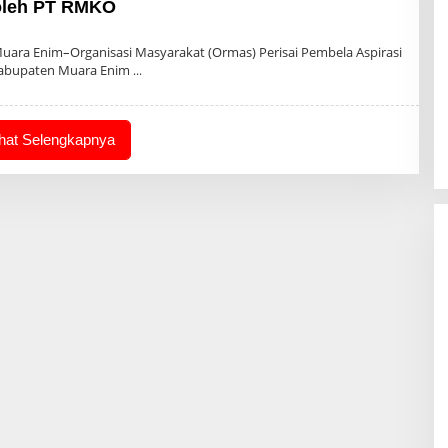
oleh PT RMKO
leh
dmin
uara Enim–Organisasi Masyarakat (Ormas) Perisai Pembela Aspirasi
Kabupaten Muara Enim
ihat Selengkapnya