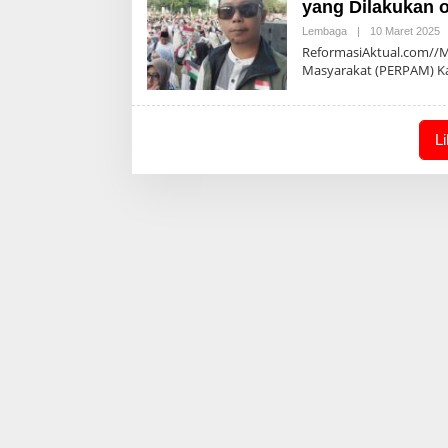
yang Dilakukan 
O
Lembaga
|
10 Maret 2025
A
ReformasiAktual.com//M
Masyarakat (PERPAM) 
L