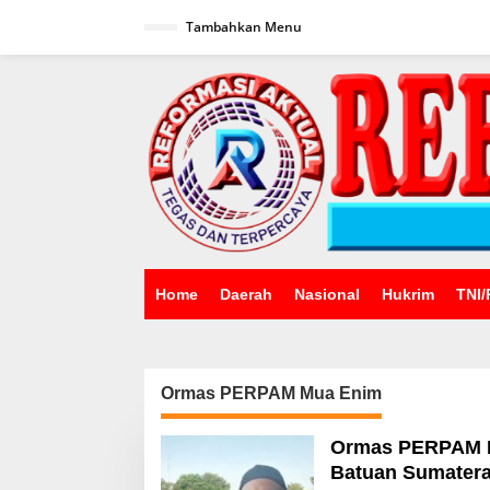
Lewati
ke
Tambahkan Menu
konten
Home
Daerah
Nasional
Hukrim
TNI/
Ormas PERPAM Mua Enim
Ormas PERPAM 
Batuan Sumatera