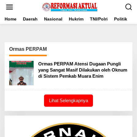
Lewati
ke
konten
Home
Daerah
Nasional
Hukrim
TNI/Polri
Politik
B
Ormas PERPAM
Ormas PERPAM Atensi Dugaan Pungli
yang Sangat Masif Dilakukan oleh Oknum
di Sistem Pemkab Muara Enim
Lihat Selengkapnya