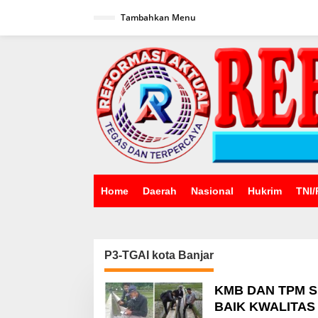
Lewati
ke
Tambahkan Menu
konten
Home
Daerah
Nasional
Hukrim
TNI/
P3-TGAI kota Banjar
KMB DAN TPM 
BAIK KWALITAS