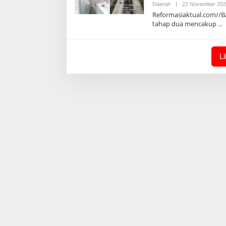
Daerah
|
22 November 20
Reformasiaktual.com//B
tahap dua mencakup
L