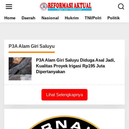
Lewati
ke
konten
Home
Daerah
Nasional
Hukrim
TNI/Polri
Politik
B
P3A Alam Giri Saluyu
P3A Alam Giri Saluyu Diduga Asal Jadi,
Kualitas Proyek Irigasi Rp195 Juta
Dipertanyakan
Lihat Selengkapnya