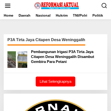
Lewati
ke
konten
Home
Daerah
Nasional
Hukrim
TNI/Polri
Politik
B
P3A Tirta Jaya Citapen Desa Weninggalih
Pembangunan Irigasi P3A Tirta Jaya
Citapen Desa Weninggalih Disambut
Gembira Para Petani
Lihat Selengkapnya