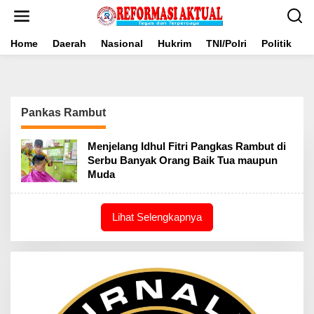
Lewati
ke
konten
Home
Daerah
Nasional
Hukrim
TNI/Polri
Politik
B
Pankas Rambut
Menjelang Idhul Fitri Pangkas Rambut di
Serbu Banyak Orang Baik Tua maupun
Muda
Lihat Selengkapnya