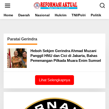
Lewati
ke
konten
Home
Daerah
Nasional
Hukrim
TNI/Polri
Politik
B
Paratai Gerindra
Heboh Sekjen Gerindra Ahmad Muzani
Panggil HNU dan Cici di Jakarta, Bahas
Pemenangan Pilkada Muara Enim Sumsel
Lihat Selengkapnya