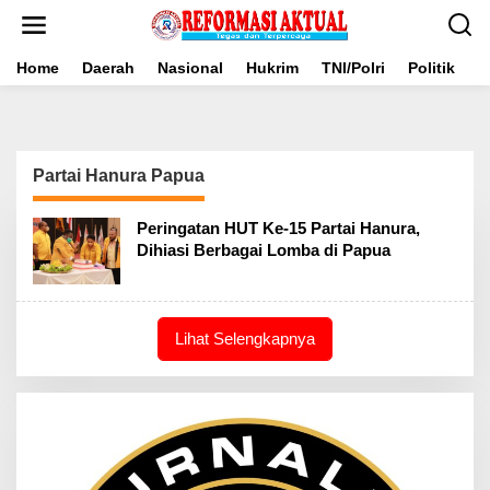
Lewati
ke
konten
Home
Daerah
Nasional
Hukrim
TNI/Polri
Politik
B
Partai Hanura Papua
Peringatan HUT Ke-15 Partai Hanura,
Dihiasi Berbagai Lomba di Papua
Lihat Selengkapnya