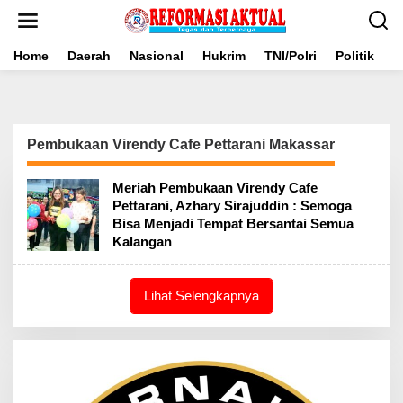
Lewati
ke
konten
Home
Daerah
Nasional
Hukrim
TNI/Polri
Politik
B
Pembukaan Virendy Cafe Pettarani Makassar
Meriah Pembukaan Virendy Cafe
Pettarani, Azhary Sirajuddin : Semoga
Bisa Menjadi Tempat Bersantai Semua
Kalangan
Lihat Selengkapnya