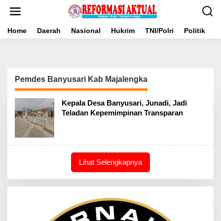
Lewati
ke
konten
Home
Daerah
Nasional
Hukrim
TNI/Polri
Politik
B
Pemdes Banyusari Kab Majalengka
Kepala Desa Banyusari, Junadi, Jadi
Teladan Kepemimpinan Transparan
Lihat Selengkapnya