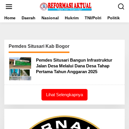
Lewati
ke
konten
Home
Daerah
Nasional
Hukrim
TNI/Polri
Politik
B
Pemdes Situsari Kab Bogor
Pemdes Situsari Bangun Infrastruktur
Jalan Desa Melalui Dana Desa Tahap
Pertama Tahun Anggaran 2025
Lihat Selengkapnya