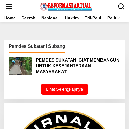
Lewati
ke
konten
Home
Daerah
Nasional
Hukrim
TNI/Polri
Politik
B
Pemdes Sukatani Subang
PEMDES SUKATANI GIAT MEMBANGUN
UNTUK KESEJAHTERAAN
MASYARAKAT
Lihat Selengkapnya