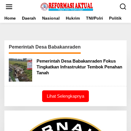
Lewati
ke
konten
Home
Daerah
Nasional
Hukrim
TNI/Polri
Politik
B
Pemerintah Desa Babakanraden
Pemerintah Desa Babakanraden Fokus
Tingkatkan Infrastruktur Tembok Penahan
Tanah
Lihat Selengkapnya