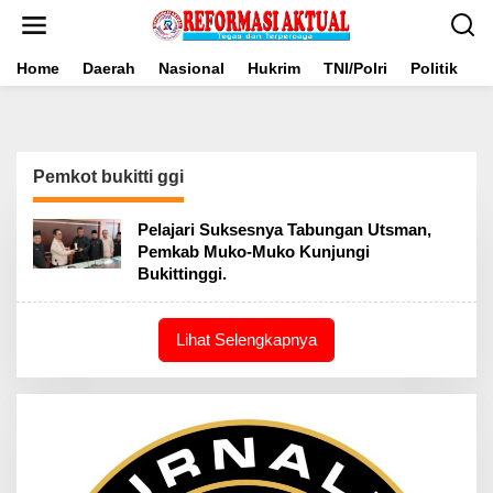
Lewati
ke
konten
Home
Daerah
Nasional
Hukrim
TNI/Polri
Politik
B
Pemkot bukitti ggi
Pelajari Suksesnya Tabungan Utsman,
Pemkab Muko-Muko Kunjungi
Bukittinggi.
Lihat Selengkapnya