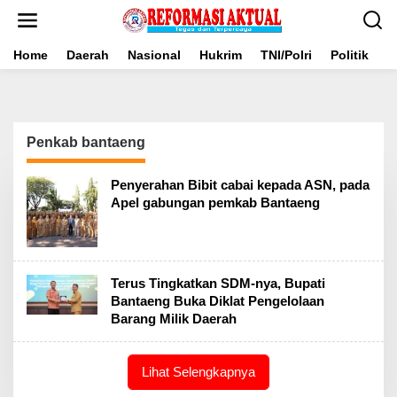
Lewati
ke
konten
Home
Daerah
Nasional
Hukrim
TNI/Polri
Politik
B
Penkab bantaeng
Penyerahan Bibit cabai kepada ASN, pada
Apel gabungan pemkab Bantaeng
Terus Tingkatkan SDM-nya, Bupati
Bantaeng Buka Diklat Pengelolaan
Barang Milik Daerah
Lihat Selengkapnya