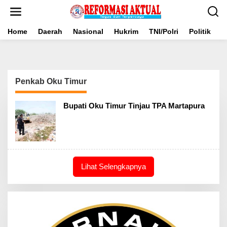
Lewati
ke
konten
Home
Daerah
Nasional
Hukrim
TNI/Polri
Politik
B
Penkab Oku Timur
Bupati Oku Timur Tinjau TPA Martapura
Lihat Selengkapnya