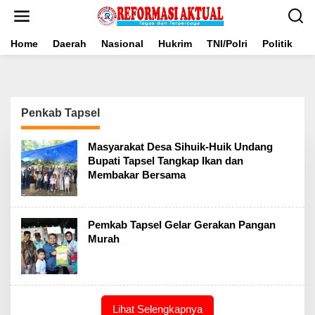
Lewati
ke
konten
Home
Daerah
Nasional
Hukrim
TNI/Polri
Politik
B
Penkab Tapsel
Masyarakat Desa Sihuik-Huik Undang
Bupati Tapsel Tangkap Ikan dan
Membakar Bersama
Pemkab Tapsel Gelar Gerakan Pangan
Murah
Lihat Selengkapnya