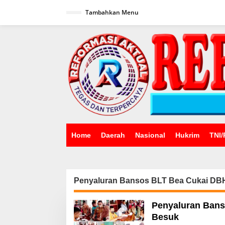
Lewati
ke
Tambahkan Menu
konten
Home
Daerah
Nasional
Hukrim
TNI/
Penyaluran Bansos BLT Bea Cukai DB
Penyaluran Ban
Besuk