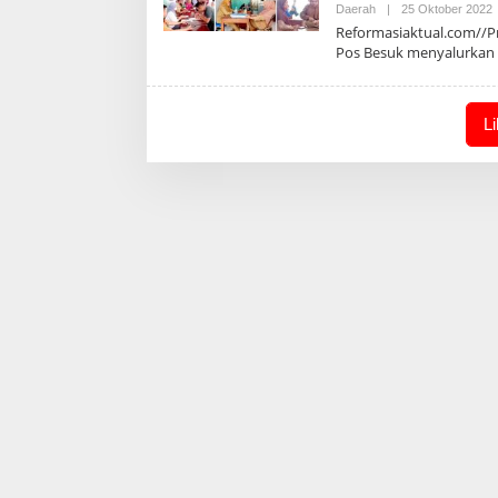
O
Daerah
|
25 Oktober 2022
A
Reformasiaktual.com//P
Pos Besuk menyalurkan
L