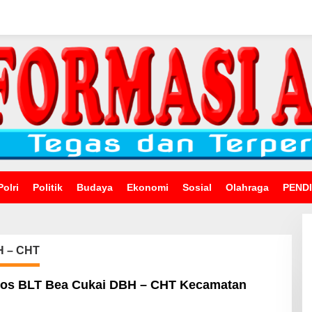
Polri
Politik
Budaya
Ekonomi
Sosial
Olahraga
PEND
H – CHT
sos BLT Bea Cukai DBH – CHT Kecamatan