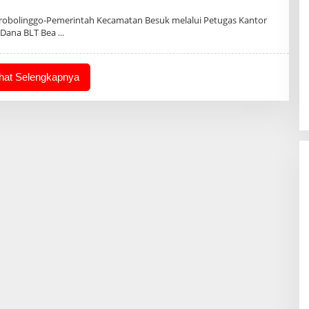
leh
dmin
robolinggo-Pemerintah Kecamatan Besuk melalui Petugas Kantor
 Dana BLT Bea
ihat Selengkapnya