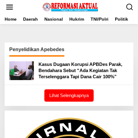
Lewati
ke
konten
Home
Daerah
Nasional
Hukrim
TNI/Polri
Politik
B
Penyelidikan Apebedes
Kasus Dugaan Korupsi APBDes Parak,
Bendahara Sebut “Ada Kegiatan Tak
Terselenggara Tapi Dana Cair 100%”
Lihat Selengkapnya