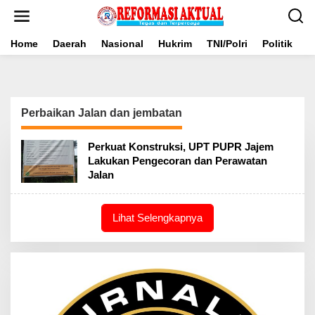
Lewati
ke
konten
Home
Daerah
Nasional
Hukrim
TNI/Polri
Politik
B
Perbaikan Jalan dan jembatan
Perkuat Konstruksi, UPT PUPR Jajem
Lakukan Pengecoran dan Perawatan
Jalan
Lihat Selengkapnya