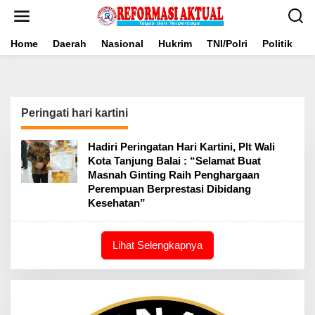
Lewati
ke
konten
Home
Daerah
Nasional
Hukrim
TNI/Polri
Politik
B
Peringati hari kartini
Hadiri Peringatan Hari Kartini, Plt Wali
Kota Tanjung Balai : “Selamat Buat
Masnah Ginting Raih Penghargaan
Perempuan Berprestasi Dibidang
Kesehatan”
Lihat Selengkapnya