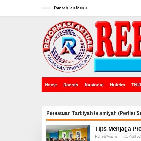
Lewati
ke
Tambahkan Menu
konten
Home
Daerah
Nasional
Hukrim
TNI/
Persatuan Tarbiyah Islamiyah (Pertis) 
Tips Menjaga Pr
Rohani/Agama
|
25 April 2