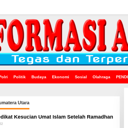
Polri
Politik
Budaya
Ekonomi
Sosial
Olahraga
PEND
Sumatera Utara
edikat Kesucian Umat Islam Setelah Ramadhan
Oleh
022
Admin