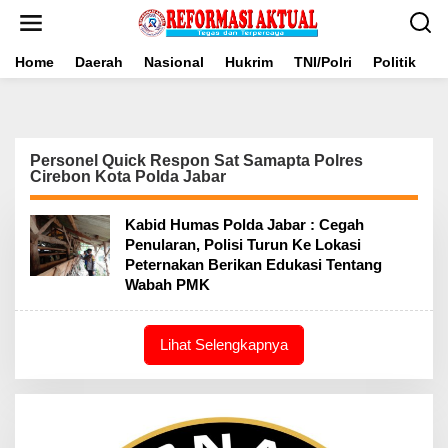
Lewati
ke
konten
Home
Daerah
Nasional
Hukrim
TNI/Polri
Politik
B
Personel Quick Respon Sat Samapta Polres
Cirebon Kota Polda Jabar
Kabid Humas Polda Jabar : Cegah
Penularan, Polisi Turun Ke Lokasi
Peternakan Berikan Edukasi Tentang
Wabah PMK
Lihat Selengkapnya