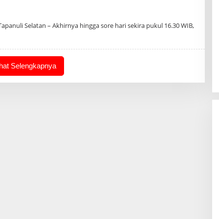
h
in
panuli Selatan – Akhirnya hingga sore hari sekira pukul 16.30 WIB,
ihat Selengkapnya