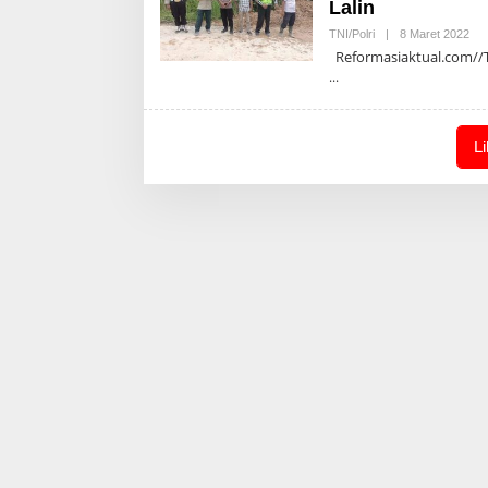
Lalin
Ole
TNI/Polri
|
8 Maret 2022
Adm
Reformasiaktual.com//Ta
L