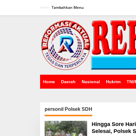
Lewati
ke
Tambahkan Menu
konten
Home
Daerah
Nasional
Hukrim
TNI/
personil Polsek SDH
Hingga Sore Har
Selesai, Polsek