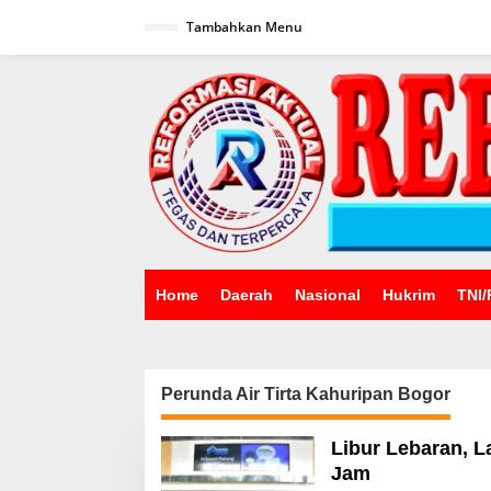
Lewati
ke
Tambahkan Menu
konten
Home
Daerah
Nasional
Hukrim
TNI/
Perunda Air Tirta Kahuripan Bogor
Libur Lebaran, L
Jam