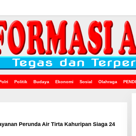
Polri
Politik
Budaya
Ekonomi
Sosial
Olahraga
PEND
ayanan Perunda Air Tirta Kahuripan Siaga 24