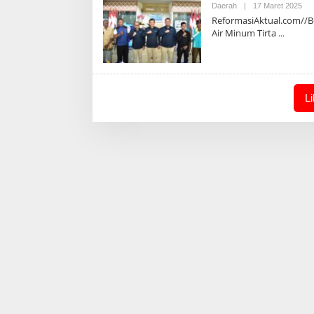
Ole
Daerah
|
17 Maret 2025
Adm
ReformasiAktual.com//B
Air Minum Tirta
L