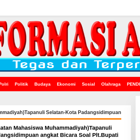
Polri
Politik
Budaya
Ekonomi
Sosial
Olahraga
PEND
mmadiyah)Tapanuli Selatan-Kota Padangsidimpuan
katan Mahasiswa Muhammadiyah)Tapanuli
angsidimpuan angkat Bicara Soal Plt.Bupati