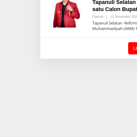
Tapanuli Selatan
satu Calon Bupat
Daerah
|
15 November 20
Tapanuli Selatan -Refor
Muhammadiyah (IMM) Ta
L