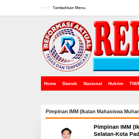
Lewati
ke
Tambahkan Menu
konten
Home
Daerah
Nasional
Hukrim
TNI/
Pimpinan IMM (Ikatan Mahasiswa Muha
Pimpinan IMM (I
Selatan-Kota Pad