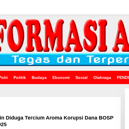
Polri
Politik
Budaya
Ekonomi
Sosial
Olahraga
PEND
in Diduga Tercium Aroma Korupsi Dana BOSP
025