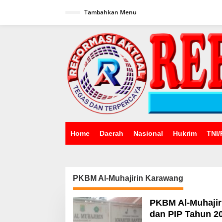
Lewati
ke
Tambahkan Menu
konten
Home
Daerah
Nasional
Hukrim
TNI/
PKBM Al-Muhajirin Karawang
PKBM Al-Muhajir
dan PIP Tahun 2