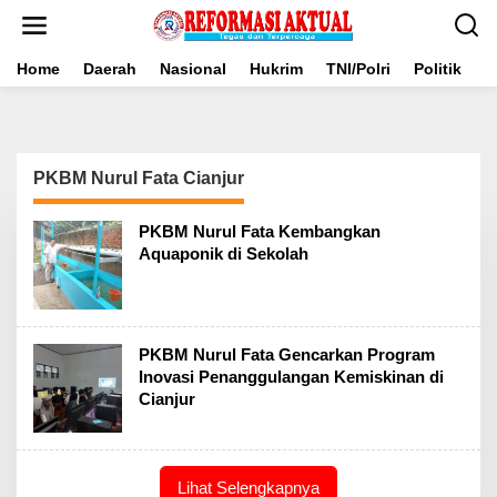
Lewati
ke
konten
Home
Daerah
Nasional
Hukrim
TNI/Polri
Politik
B
PKBM Nurul Fata Cianjur
PKBM Nurul Fata Kembangkan
Aquaponik di Sekolah
PKBM Nurul Fata Gencarkan Program
Inovasi Penanggulangan Kemiskinan di
Cianjur
Lihat Selengkapnya