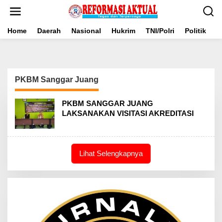
Lewati
ke
konten
Home
Daerah
Nasional
Hukrim
TNI/Polri
Politik
B
PKBM Sanggar Juang
PKBM SANGGAR JUANG
LAKSANAKAN VISITASI AKREDITASI
Lihat Selengkapnya